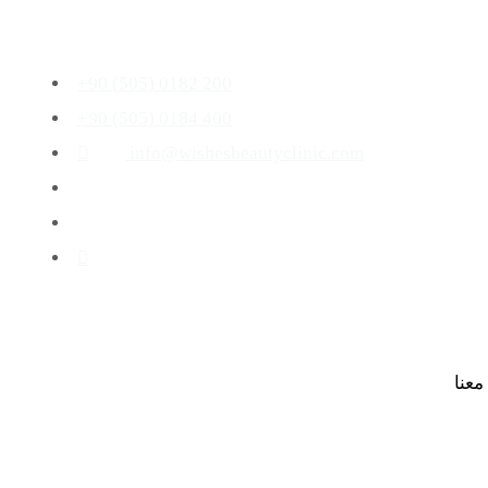
+90 (505) 0182 200
+90 (505) 0184 400
info@wishesbeautyclinic.com
معنا