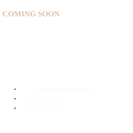
COMING SOON
info@wishesbeautyclinic.com
+90 (505) 0182 200
+90 (505) 0184 400