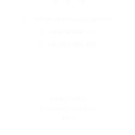
info@wishesbeautyclinic.com
+90 (505) 0182 200
+90 (505) 0184 400
Monday - Friday: 9 am - 6 pm
Saturday: 9 am - 4 pm
Sunday: closed
Privacy Policy
Terms And Conditions
FAQ