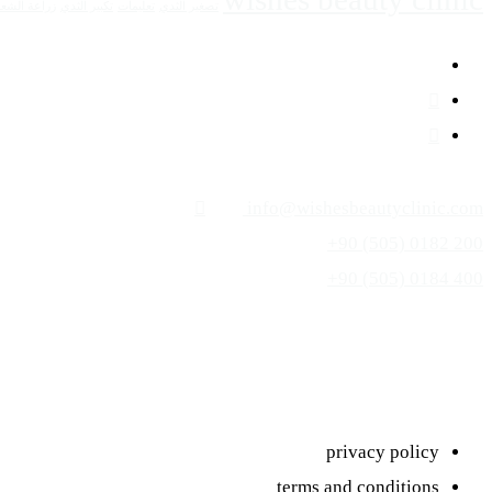
تصغير الثدي
تعليمات
تكبير الثدي
زراعة الشعر
info@wishesbeautyclinic.com
+90 (505) 0182 200
+90 (505) 0184 400
privacy policy
terms and conditions