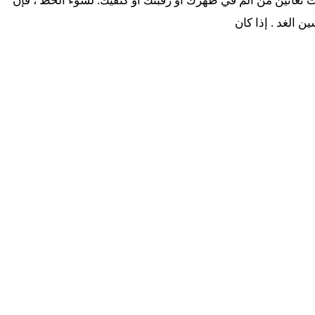
ت تعانين من ألم في ظهرك أو رقبتك أو كتفيك. لسوء الحظ ، فإن
ن الغد . إذا كان