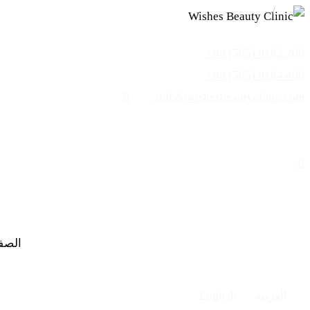
+90 (505) 0182 200
+90 (505) 0184 400
info@wishesbeautyclinic.com
الصفح
العربية
English