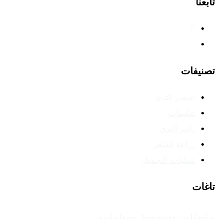
تابعنا
تصنيفات
تصغير الثدي
تعليمات
تكبير الثدي
زراعة الشعر
عمليات التجميل
تاغات
wishes beauty clinic